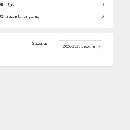
Ugis
0
Sužaista rungtynių
0
Sezonas